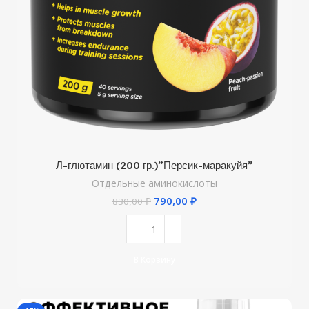
Л-глютамин (200 гр.)”Персик-маракуйя”
Отдельные аминокислоты
790,00
₽
830,00
₽
В Корзину