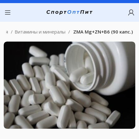
вная
Витамины и минералы
ZMA Mg+ZN+B6 (90 капс.)