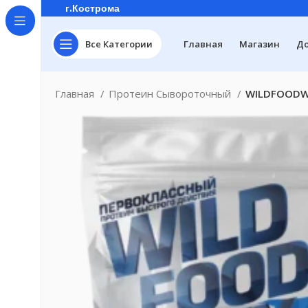
г.Кострома
Все Категории
Главная
Магазин
До
Главная
Протеин Сывороточный
WILDFOODWH