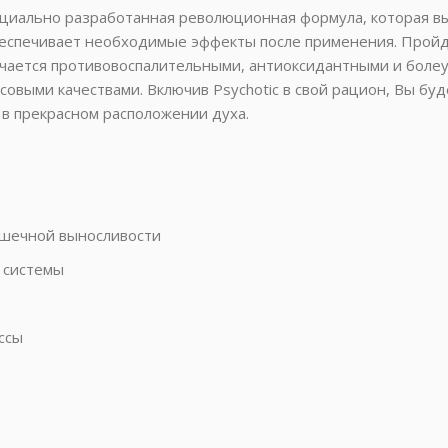
ециально разработанная революционная формула, которая в
беспечивает необходимые эффекты после применения. Пройде
тличается противовоспалительными, антиоксидантными и бол
совыми качествами. Включив Psychotic в свой рацион, Вы бу
 в прекрасном расположении духа.
шечной выносливости
 системы
ссы