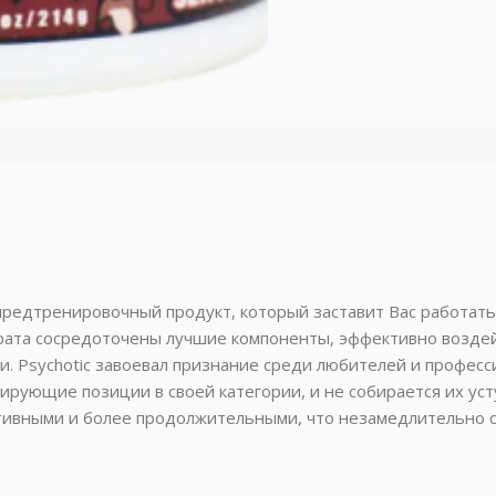
 предтренировочный продукт, который заставит Вас работат
арата сосредоточены лучшие компоненты, эффективно возде
. Psychotic завоевал признание среди любителей и професс
ирующие позиции в своей категории, и не собирается их ус
тивными и более продолжительными, что незамедлительно с