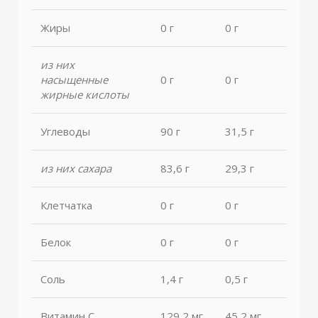
Жиры
0 г
0 г
из них
насыщенные
0 г
0 г
жирные кислоты
Углеводы
90 г
31,5 г
из них сахара
83,6 г
29,3 г
Клетчатка
0 г
0 г
Белок
0 г
0 г
Соль
1,4 г
0,5 г
Витамин С
129,2 мг
45,2 мг