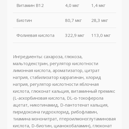
Витамин В12
4,0 мкг
1,4 мкг
Биотин
80,7 мкг
28,3 мкг
Фолиевая кислота
322,9 мкг
113,0 мкг
Ингредиенты: сахароза, глюкоза,
мальтодекстрин, регулятор кислотности
лимонная кислота, ароматизатор, цитрат
натрия, стабилизатор каррагинан, хлорид
натрия, регулятор кислотности яблочная
кислота, глюконат кальция, витаминный премикс
(L-аскорбиновая кислота, DL-α-токоферола
ацетат, никотинамид, D-пантотенат кальция,
пиридоксина гидрохлорид, рибофлавин,
тиамина мононитрат, птероилмоноглутаминовая
кислота, D-биотин, цианокобаламин), глюконат