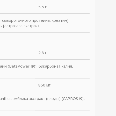
5,5 г
 сывороточного протеина, креатин]
 [астрагала экстракт,
2,8 г
аин (BetaPower ®)), бикарбонат калия,
850 мг
llanthus эмблика экстракт (плоды) (CAPROS ®),