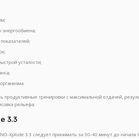
ии;
 энергообмена;
показателей;
ок;
ыстрой усталости;
анса;
организма.
ть продуктивные тренировки с максимальной отдачей, резу
совка рельефа.
e 3.3
O-Xplode 3.3 следует принимать за 30-40 минут до начала 