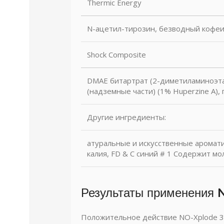
Thermic Energy
N-ацетил-тирозин, безводный кофеин
Shock Composite
DMAE битартрат (2-диметиламиноэтан
(надземные части) (1% Huperzine A),
Другие ингредиенты:
атуральные и искусственные ароматиз
калия, FD & C синий # 1 Содержит м
Результаты применения 
Положительное действие NO-Xplode 3.