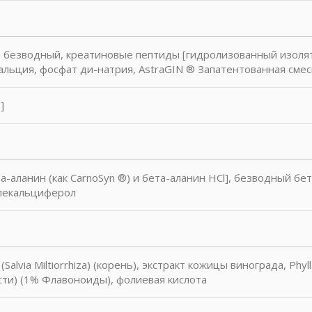
н безводный, креатиновые пептиды [гидролизованный изолят
кальция, фосфат ди-натрия, AstraGIN ® Запатентованная смесь
]
а-аланин (как CarnoSyn ®) и бета-аланин HCl], безводный бет
олекальциферол
Salvia Miltiorrhiza) (корень), экстракт кожицы винограда, Phy
ти) (1% Флавоноиды), фолиевая кислота