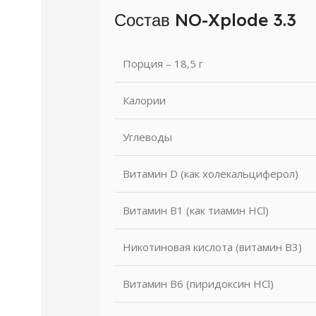
Состав NO-Xplode 3.3
Порция – 18,5 г
Калории
Углеводы
Витамин D (как холекальциферол)
Витамин B1 (как тиамин HCl)
Никотиновая кислота (витамин В3)
Витамин В6 (пиридоксин HCl)