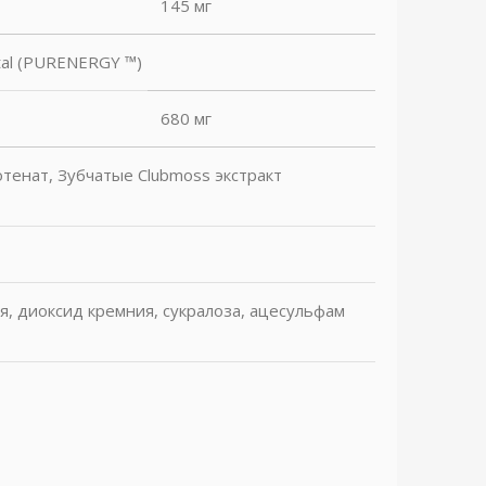
145 мг
tal (PURENERGY ™)
680 мг
тенат, Зубчатые Clubmoss экстракт
я, диоксид кремния, сукралоза, ацесульфам