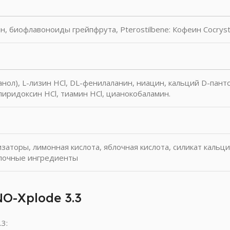
, биофлавоноиды грейпфрута, Pterostilbene: Кофеин Cocrys
ол), L-лизин HCl, DL-фенилаланин, ниацин, кальций D-панто
 пиридоксин HCl, тиамин HCl, цианокобаламин.
аторы, лимонная кислота, яблочная кислота, силикат кальци
олочные ингредиенты
NO-Xplode 3.3
3: