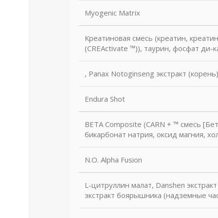
Myogenic Matrix
Креатиновая смесь (креатин, креати
(CREActivate ™)), таурин, фосфат ди-
, Panax Notoginseng экстракт (корень)
Endura Shot
BETA Composite (CARN + ™ смесь [Бет
бикарбонат натрия, оксид магния, х
N.O. Alpha Fusion
L-цитруллин малат, Danshen экстракт (
экстракт боярышника (надземные час