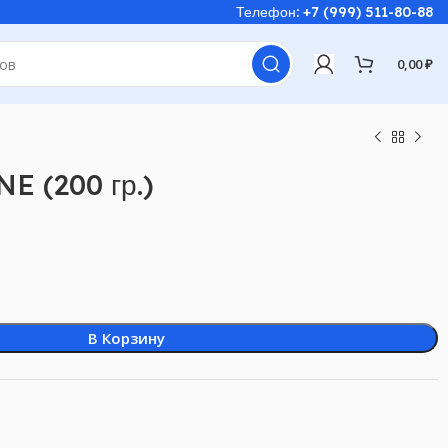
Телефон: +7 (999) 511-80-88
0,00
₽
E (200 гр.)
В Корзину