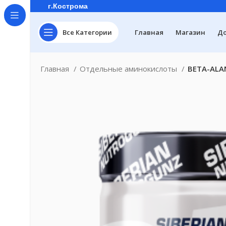
г.Кострома
Все Категории
Главная
Магазин
До
Главная
Отдельные аминокислоты
BETA-ALAN