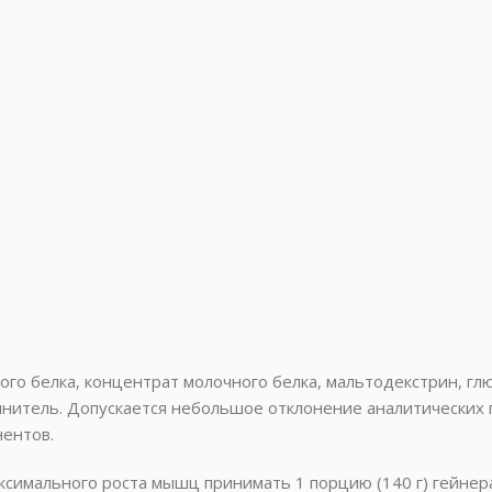
о белка, концентрат молочного белка, мальтодекстрин, глю
лнитель. Допускается небольшое отклонение аналитических 
ентов.
симального роста мышц принимать 1 порцию (140 г) гейнера 