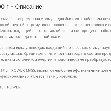
 г – Описание
MASS – современная формула для быстрого набора мышечной
собствует быстрому восстановлению после тренировок и во
елков, входящий в его состав, обеспечивает процесс анабо
оцессам распада мышечной ткани.
 а комплекс углеводов, входящий в его состав, стимулирует
 росту мышщ. Среднецепочные триглицериды в составе прод
тельным источником энергии и практически не преобразуютс
к АТЛЕТ POWER MASS, являются наиболее эффективными для 
фессиональных атлетов, так и у новичков.
ЛЕТ POWER :