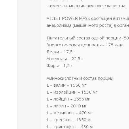
– имеет отменные вкусовые качества.
АТЛЕТ POWER MASS обогащен витаминн
анаболизма (мышечного роста) в орга
Питательный состав одной порции (50 
Энергетическая ценность – 175 ккал
Белки – 17,5 г
Углеводы – 22,5 г
Жиры – 1,5 г
Аминокислотный состав порции:
L – валин – 1560 мг
L – изолейцин – 1530 мг
L – лейцин – 2555 мг
L – лизин – 2010 мг
L – метионин – 470 мг
L – треонин – 1350 мг
L – триптофан – 430 мг