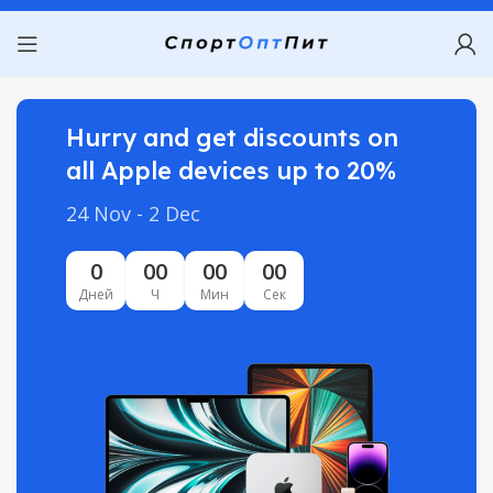
Hurry and get discounts on
all Apple devices up to 20%
24 Nov - 2 Dec
0
00
00
00
Дней
Ч
Мин
Сек